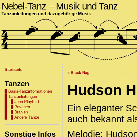
Nebel-Tanz – Musik und Tanz
Tanzanleitungen und dazugehörige Musik
Startseite
«
Black Nag
Tanzen
Hudson H
Basis-Tanzinformationen
Tanzanleitungen
John Playford
Ein eleganter Sc
Pavanen
Branlen
auch bekannt a
Andere Tänze
Melodie: Hudso
Sonstige Infos